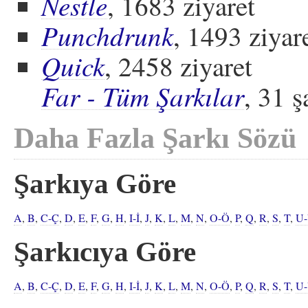
Nestle
, 1683 ziyaret
Punchdrunk
, 1493 ziyar
Quick
, 2458 ziyaret
Far - Tüm Şarkılar
, 31 ş
Daha Fazla Şarkı Sözü
Şarkıya Göre
A
,
B
,
C-Ç
,
D
,
E
,
F
,
G
,
H
,
I-İ
,
J
,
K
,
L
,
M
,
N
,
O-Ö
,
P
,
Q
,
R
,
S
,
T
,
U
Şarkıcıya Göre
A
,
B
,
C-Ç
,
D
,
E
,
F
,
G
,
H
,
I-İ
,
J
,
K
,
L
,
M
,
N
,
O-Ö
,
P
,
Q
,
R
,
S
,
T
,
U