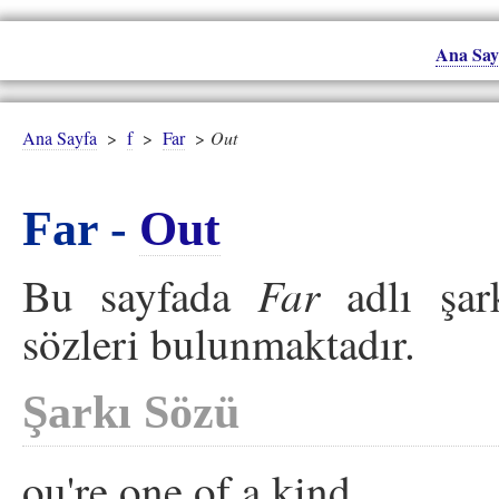
Ana Say
Ana Sayfa
>
f
>
Far
>
Out
Far -
Out
Far
Bu sayfada
adlı şar
sözleri bulunmaktadır.
Şarkı Sözü
ou're one of a kind,