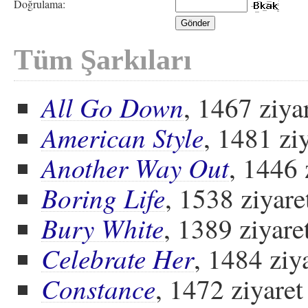
Doğrulama:
Tüm Şarkıları
All Go Down
, 1467 ziya
American Style
, 1481 zi
Another Way Out
, 1446 
Boring Life
, 1538 ziyare
Bury White
, 1389 ziyare
Celebrate Her
, 1484 ziy
Constance
, 1472 ziyaret