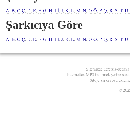
A
,
B
,
C-Ç
,
D
,
E
,
F
,
G
,
H
,
I-İ
,
J
,
K
,
L
,
M
,
N
,
O-Ö
,
P
,
Q
,
R
,
S
,
T
,
U
Şarkıcıya Göre
A
,
B
,
C-Ç
,
D
,
E
,
F
,
G
,
H
,
I-İ
,
J
,
K
,
L
,
M
,
N
,
O-Ö
,
P
,
Q
,
R
,
S
,
T
,
U
Sitemizde ücretsiz-bedava
Internetten MP3 indirmek yerine sanatç
Siteye şarkı sözü eklemek
© 20