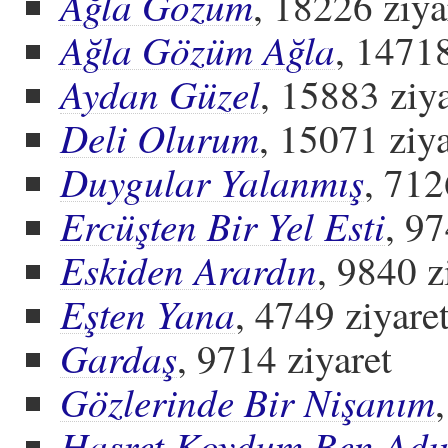
Ağla Gözüm
, 18226 ziya
Ağla Gözüm Ağla
, 14718
Aydan Güzel
, 15883 ziya
Deli Olurum
, 15071 ziya
Duygular Yalanmış
, 712
Ercüşten Bir Yel Esti
, 97
Eskiden Arardın
, 9840 z
Eşten Yana
, 4749 ziyare
Gardaş
, 9714 ziyaret
Gözlerinde Bir Nişanım
Hasret Koydum Ben Adı