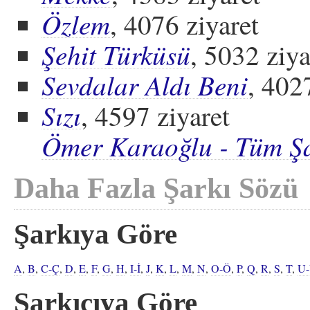
Özlem
, 4076 ziyaret
Şehit Türküsü
, 5032 ziya
Sevdalar Aldı Beni
, 402
Sızı
, 4597 ziyaret
Ömer Karaoğlu - Tüm Şa
Daha Fazla Şarkı Sözü
Şarkıya Göre
A
,
B
,
C-Ç
,
D
,
E
,
F
,
G
,
H
,
I-İ
,
J
,
K
,
L
,
M
,
N
,
O-Ö
,
P
,
Q
,
R
,
S
,
T
,
U
Şarkıcıya Göre