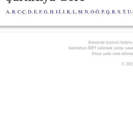
A
,
B
,
C-Ç
,
D
,
E
,
F
,
G
,
H
,
I-İ
,
J
,
K
,
L
,
M
,
N
,
O-Ö
,
P
,
Q
,
R
,
S
,
T
,
U
Sitemizde ücretsiz-bedava
Internetten MP3 indirmek yerine sanatç
Siteye şarkı sözü eklemek
© 20