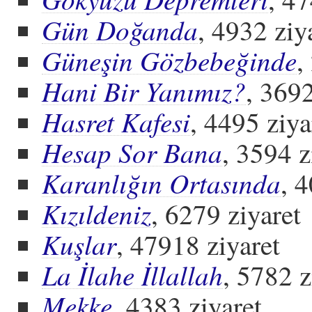
Gün Doğanda
, 4932 ziy
Güneşin Gözbebeğinde
,
Hani Bir Yanımız?
, 3692
Hasret Kafesi
, 4495 ziya
Hesap Sor Bana
, 3594 z
Karanlığın Ortasında
, 
Kızıldeniz
, 6279 ziyaret
Kuşlar
, 47918 ziyaret
La İlahe İllallah
, 5782 z
Mekke
, 4383 ziyaret