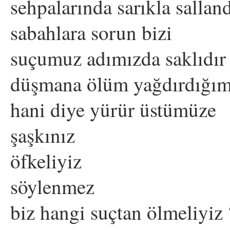
sehpalarında sarıkla sallan
sabahlara sorun bizi
suçumuz adımızda saklıdır
düşmana ölüm yağdırdığım
hani diye yürür üstümüze
ş
aşk
ınız
öfkeliyiz
söylenmez
biz hangi suçtan ölmeliyiz 