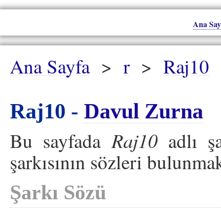
Ana Say
Ana Sayfa
>
r
>
Raj10
Raj10 -
Davul Zurna
Raj10
Bu sayfada
adlı şa
şarkısının sözleri bulunmak
Şarkı Sözü