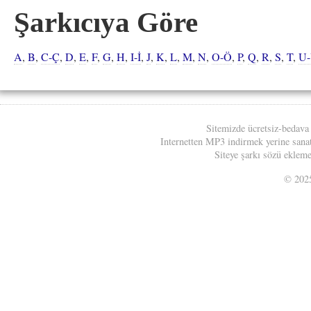
Şarkıcıya Göre
A
,
B
,
C-Ç
,
D
,
E
,
F
,
G
,
H
,
I-İ
,
J
,
K
,
L
,
M
,
N
,
O-Ö
,
P
,
Q
,
R
,
S
,
T
,
U
Sitemizde ücretsiz-bedava
Internetten MP3 indirmek yerine sanatç
Siteye şarkı sözü eklemek
© 20