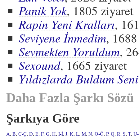
Panik Yok
, 1805 ziyaret
Rapin Yeni Kralları
, 161
Seviyene İnmedim
, 1688
Sevmekten Yoruldum
, 26
Sexound
, 1665 ziyaret
Yıldızlarda Buldum Seni
Daha Fazla Şarkı Sözü
Şarkıya Göre
A
,
B
,
C-Ç
,
D
,
E
,
F
,
G
,
H
,
I-İ
,
J
,
K
,
L
,
M
,
N
,
O-Ö
,
P
,
Q
,
R
,
S
,
T
,
U