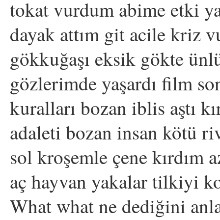
tokat vurdum abime etki ya
dayak attım git acile kriz 
gökkuğaşı eksik gökte ünlü
gözlerimde yaşardı film so
kuralları bozan iblis aştı k
adaleti bozan insan kötü riv
sol kroşemle çene kırdım a
aç hayvan yakalar tilkiyi 
What what ne dediğini an