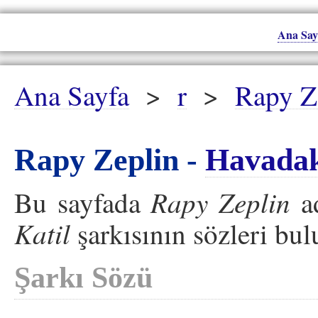
Ana Say
Ana Sayfa
>
r
>
Rapy Z
Rapy Zeplin -
Havadak
Rapy Zeplin
Bu sayfada
ad
Katil
şarkısının sözleri bu
Şarkı Sözü