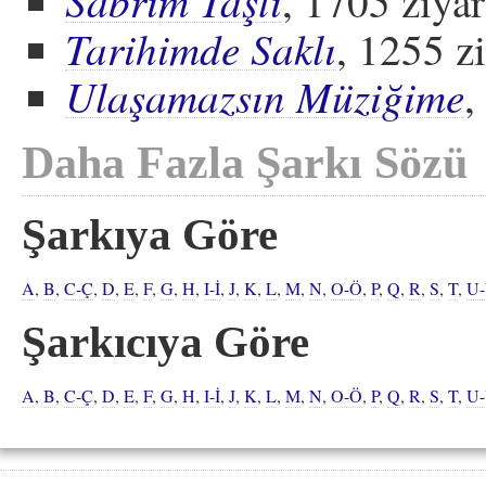
Sabrım Taştı
, 1705 ziyar
Tarihimde Saklı
, 1255 z
Ulaşamazsın Müziğime
,
Daha Fazla Şarkı Sözü
Şarkıya Göre
A
,
B
,
C-Ç
,
D
,
E
,
F
,
G
,
H
,
I-İ
,
J
,
K
,
L
,
M
,
N
,
O-Ö
,
P
,
Q
,
R
,
S
,
T
,
U
Şarkıcıya Göre
A
,
B
,
C-Ç
,
D
,
E
,
F
,
G
,
H
,
I-İ
,
J
,
K
,
L
,
M
,
N
,
O-Ö
,
P
,
Q
,
R
,
S
,
T
,
U