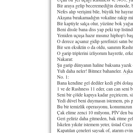
Bir araya gelip beceremediğin demode, b
Nefes alıp verişimi bile, büyük bir hayran
Akışına bırakamadığın vokaline rakip mi
Bir kaptiyle salça olur, yüzüne bok yağa
Beni dissle bana diss yap peki top listi
Yeniden uçuşa hazır mısınız hiphop'ı baş
O derece açsanız gidip şerefinizi satın 
Bir sen eksiktin o da oldu, sanırım Rash
O garip triplerini izliyorum hayretle, er
Nakarat:
Şu garip dünyanın haline baksana yazık 
Yuh daha neler! Bitmez bahaneler.
Aşk
a
No. 1:
Bana kendine gel dediler kedi gibi dolaşa
1 ve de Rashness 11 eder, can can seni 
Seni bir çölde kapıya kadar geçiricem, si
Yedi düvel beni duymasın istemem, pis 
Bu bir temizlik operasyonu, konumuzun 
Çak elime zenci 10 milyonu, PİV'den b
Geri geliriz daha gitmeden, bak ritme gel
İskelen yıkılır istemem yeter, üstad Ceza
Kapatılan çeneleri saysak of, atarım evin