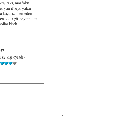
oy rakı, maafakı!
e yan iftaiye yalan
ıya kaçarız istemeden
n siktir git beynini ara
ollar bitch!
57
0 (2 kişi oyladı)