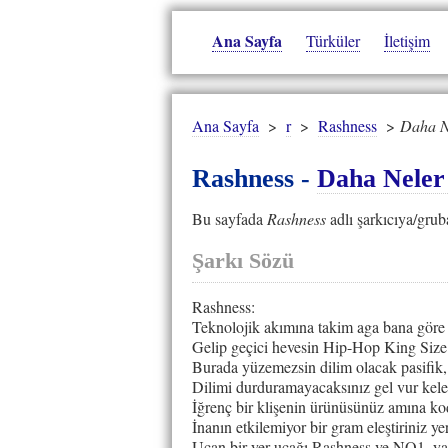
Ana Sayfa
Türküler
İletişim
Ana Sayfa
>
r
>
Rashness
>
Daha Ne
Rashness -
Daha Neler 
Bu sayfada
Rashness
adlı şarkıcıya/grub
Şarkı Sözü
Rashness:
Teknolojik akımına takim aga bana göre
Gelip geçici hevesin Hip-Hop King Size d
Burada yüzemezsin dilim olacak pasifik,
Dilimi durduramayacaksınız gel vur kele
İğrenç bir klişenin ürünüsünüz amına
İnanın etkilemiyor bir gram eleştiriniz yer
Uçan bir yer uçağı Rashness ve NO1, yapt