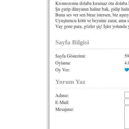
Kromozomu dolaba kıramaz otu dolaba k
Şu garip dünyanın haline bak, gidip halin
Buna ses ver sen biraz istersen, biz aşır
Uyuşturucu kötü ve beynine zarar, ama se
Vay gene para, gözler şiş! İşler yolunda y
Sayfa Bilgisi
Sayfa Gösterimi:
59
Oylama:
4.
Oy Ver:
Yorum Yaz
Adınız:
E-Mail:
Mesajınız: