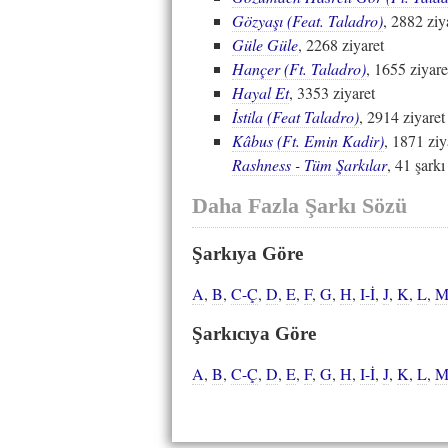
Gözyaşı (Feat. Taladro)
, 2882 ziy
Güle Güle
, 2268 ziyaret
Hançer (Ft. Taladro)
, 1655 ziyare
Hayal Et
, 3353 ziyaret
İstila (Feat Taladro)
, 2914 ziyaret
Kâbus (Ft. Emin Kadir)
, 1871 ziy
Rashness - Tüm Şarkılar
, 41 şarkı
Daha Fazla Şarkı Sözü
Şarkıya Göre
A
,
B
,
C-Ç
,
D
,
E
,
F
,
G
,
H
,
I-İ
,
J
,
K
,
L
,
Şarkıcıya Göre
A
,
B
,
C-Ç
,
D
,
E
,
F
,
G
,
H
,
I-İ
,
J
,
K
,
L
,