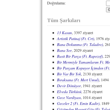
Doğrulama:
Tüm Şarkıları
13 Kasım
, 3397 ziyaret
Artistik Patinaj (Ft. Crt)
, 1976 ziy
Bana Dokunma (Ft. Taladro)
, 26
Bana Sor
, 2029 ziyaret
Basit Bir Parça (Ft. Rapozof)
, 22
Bir Mermiyle Tamamlarım Ft. Me
Bir Parçam Kopuyor İçimden (Ft.
Bir Var Bir Yok
, 2130 ziyaret
Bıraksana (Ft. Mert Umul)
, 1494 
Devir Dönüyor
, 1941 ziyaret
Elveda Türküsü
, 2276 ziyaret
Gece Vardiyası
, 1014 ziyaret
Geceler 2 (Ft. Emin Kadir)
, 1849 
Gözümden Hasreti Gör (Ft. Talad