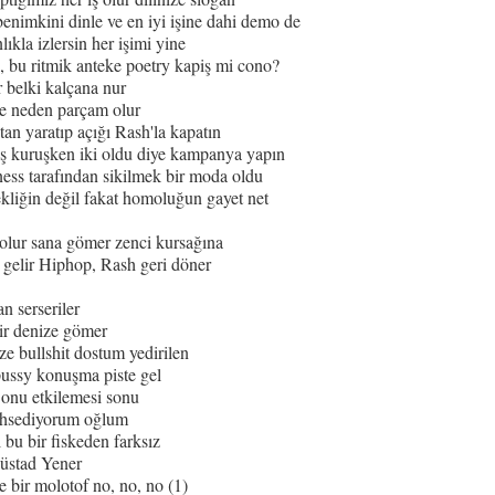
enimkini dinle ve en iyi işine dahi demo de
lıkla izlersin her işimi yine
, bu ritmik anteke poetry kapiş mi cono?
r belki kalçana nur
nde neden parçam olur
tan yaratıp açığı Rash'la kapatın
beş kuruşken iki oldu diye kampanya yapın
ness tarafından sikilmek bir moda oldu
kekliğin değil fakat homoluğun gayet net
olur sana gömer zenci kursağına
 gelir Hiphop, Rash geri döner
n serseriler
bir denize gömer
ze bullshit dostum yedirilen
pussy konuşma piste gel
onu etkilemesi sonu
ahsediyorum oğlum
 bu bir fiskeden farksız
 üstad Yener
e bir molotof no, no, no (1)