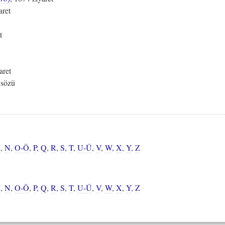
aret
t
aret
 sözü
M
,
N
,
O-Ö
,
P
,
Q
,
R
,
S
,
T
,
U-Ü
,
V
,
W
,
X
,
Y
,
Z
M
,
N
,
O-Ö
,
P
,
Q
,
R
,
S
,
T
,
U-Ü
,
V
,
W
,
X
,
Y
,
Z