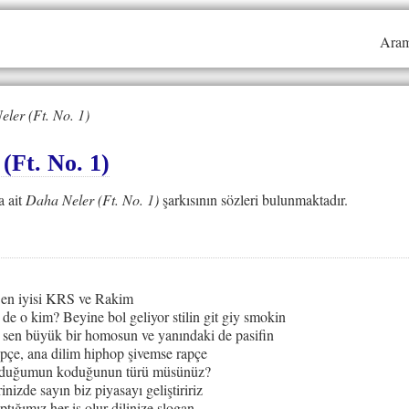
Aram
ler (Ft. No. 1)
(Ft. No. 1)
a ait
Daha Neler (Ft. No. 1)
şarkısının sözleri bulunmaktadır.
 en iyisi KRS ve Rakim
e o kim? Beyine bol geliyor stilin git giy smokin
 sen büyük bir homosun ve yanındaki de pasifin
pçe, ana dilim hiphop şivemse rapçe
 koduğumun koduğunun türü müsünüz?
inizde sayın biz piyasayı geliştiririz
ığımız her iş olur dilinize slogan