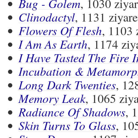
Bug - Golem
, 1030 ziyar
Clinodactyl
, 1131 ziyare
Flowers Of Flesh
, 1103 
I Am As Earth
, 1174 ziy
I Have Tasted The Fire 
Incubation & Metamorp
Long Dark Twenties
, 12
Memory Leak
, 1065 ziya
Radiance Of Shadows
, 
Skin Turns To Glass
, 10