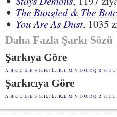
Stays Demons
, 1197 ziya
The Bungled & The Bot
You Are As Dust
, 1035 z
Daha Fazla Şarkı Sözü
Şarkıya Göre
A
,
B
,
C-Ç
,
D
,
E
,
F
,
G
,
H
,
I-İ
,
J
,
K
,
L
,
M
,
N
,
O-Ö
,
P
,
Q
,
R
,
S
,
T
,
U
Şarkıcıya Göre
A
,
B
,
C-Ç
,
D
,
E
,
F
,
G
,
H
,
I-İ
,
J
,
K
,
L
,
M
,
N
,
O-Ö
,
P
,
Q
,
R
,
S
,
T
,
U